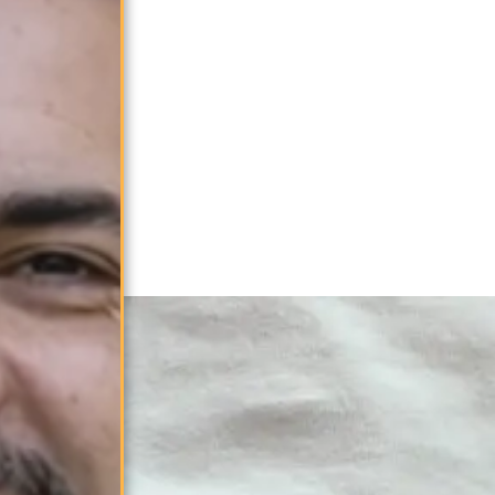
Bañador Pulpos Rojo
19.99€
Selecciona tu talla:
S
M
L
XL
XXL
3XL