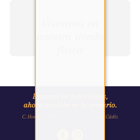
Visítanos en
nuestra tienda
física
Estamos en todos lados,
ahora también en tu armario.
C. Honda, 3, 11402 Jerez de la Frontera, Cádiz