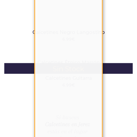
Calcetines Negro Langostino
6.99€
Calcetines Étnico Marrón
6.99€
Calcetines Guitarra
6.99€
Si buscas
Calcetines en Jerez
estás en el lugar