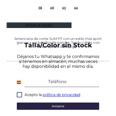
58
60
62
64
Añadir al carrito
Americana de corte SLIM FIT con un estilo más sport
gracias a sus bolsillos de parche. Tejido cálido con
Talla/Color sin Stock
estampado de espiga.
Déjanos tu Whatsapp y te confirmamos
si tenemos en almacén, muchas veces
hay disponibilidad en el mismo día.
Spain
+34
Acepto la
política de privacidad
Avísame