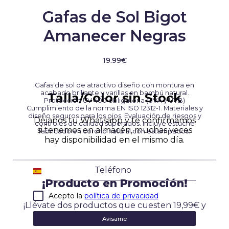
Gafas de Sol Bigot
Amanecer Negras
19.99€
Gafas de sol de atractivo diseño con montura en
acabado brillante y varillas en bambú natural.
Talla/Color sin Stock
Protección UV 400 obligatoria (UVA y UVB)
Cumplimiento de la norma EN ISO 12312-1. Materiales y
diseño seguros para los ojos. Evaluación de riesgos y
Déjanos tu Whatsapp y te confirmamos
controles de calidad superados. Incluye estuche
si tenemos en almacén, muchas veces
fabricado en corcho natural con estampados.
hay disponibilidad en el mismo día.
Spain
¡Producto en Promoción!
+34
Acepto la
política de privacidad
¡Llévate dos productos que cuesten 19,99€ y
ahórrate 10€!
Avísame