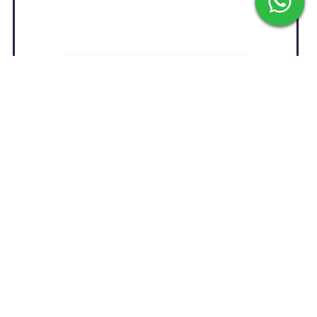
Descubre tu Estilo en Kiko Bigot
La elegancia masculina no es una tendencia
pasajera; es un lenguaje silencioso que comunica
atención al detalle, sofisticación y confianza en uno
mismo. Para el hombre que habla este lenguaje, la
elección de la
ropa
es fundamental. En este