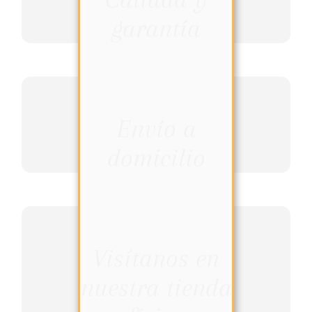
garantía
Envío a
domicilio
Visítanos en
nuestra tienda