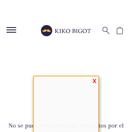
Saltar
al
contenido
X
No se pudieron encontrar productos por el