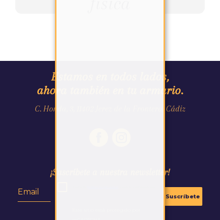
física
Estamos en todos lados,
ahora también en tu armario.
C. Honda, 3, 11402 Jerez de la Frontera, Cádiz
¡Suscríbete a nuestra newsletter!
Acepto la
política de privacidad
y recibir comunicaciones.
Suscríbete
Este sitio está protegido por
reCAPTCHA